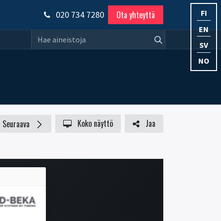
FI
020 734 7280
Ota yhteyttä
EN
SV
NO
Koko näyttö
Jaa
Seuraava