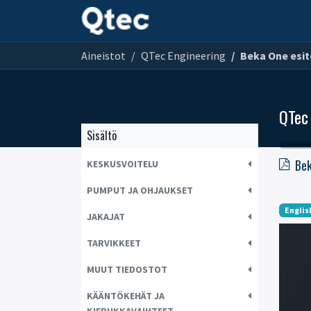
KIERUKKAVAIHTEET
Aineistot
QTec Engineering
Beka One esite
QTec
Sisältö
Bek
KESKUSVOITELU
PUMPUT JA OHJAUKSET
Englis
JAKAJAT
TARVIKKEET
MUUT TIEDOSTOT
KÄÄNTÖKEHÄT JA