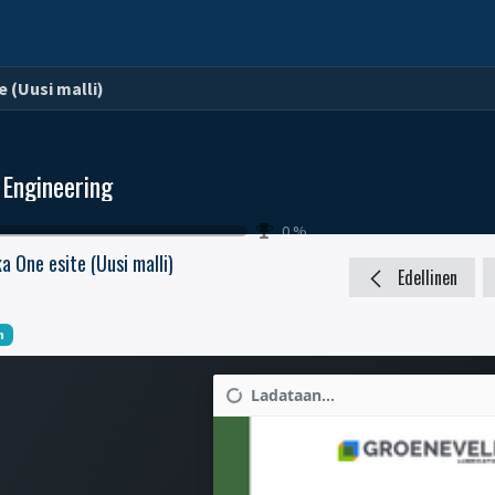
KÄÄNTÖKEHÄT
KESKUSVOITELU
AINEISTOT
 (Uusi malli)
 Engineering
0
%
a One esite (Uusi malli)
Edellinen
h